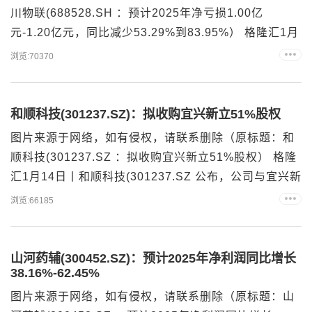
川物联(688528.SH ：预计2025年净亏损1.00亿
元-1.20亿元，同比减少53.29%到83.95%） 格隆汇1月
14日丨秦川物联(688528.SH 公布，经公司财务部门初
浏览:70370
步测算，预计2025年年度实现归属于母公司所有者的净
利润与上年同期（法定披露数据）相比下滑，实现归属
于母公司所有者的净利润-1.00亿元到-1.20亿元，同比
和顺科技(301237.SZ)：拟收购宜兴新立51%股权
减少5...
图片来源于网络，如有侵权，请联系删除（原标题：和
顺科技(301237.SZ ：拟收购宜兴新立51%股权） 格隆
汇1月14日丨和顺科技(301237.SZ 公布，公司与宜兴新
立、伍立立、伍秋荣签署《股权收购框架协议》。公司
浏览:66185
拟以现金支付方式收购宜兴新立51%股权，交易完成
后，宜兴新立将成为公司控股子公司，并纳入公司合并
财务报表范围。为进一步完善碳纤维产业链纵向布局，
山河药辅(300452.SZ)：预计2025年净利润同比增长
38.16%-62.45%
强化上下游协同效应，公司拟收购下游...
图片来源于网络，如有侵权，请联系删除（原标题：山