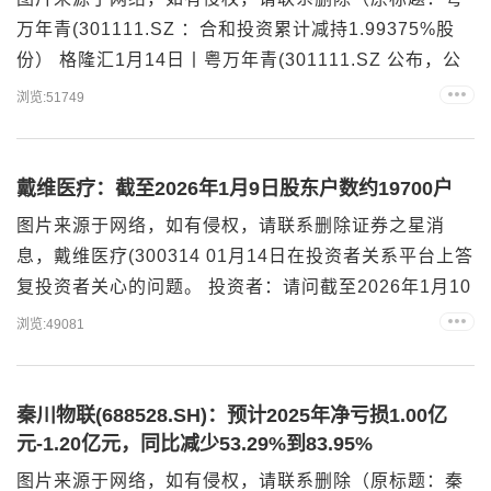
万年青(301111.SZ ：合和投资累计减持1.99375%股
份） 格隆汇1月14日丨粤万年青(301111.SZ 公布，公
司收到合和投资出具的《告知函》,获悉合和投资于
浏览:51749
2025年12月3日至2026年1月13日期间，通过集中竞价
交易及大宗交易的方式累计减持公司股份3,190,000
股，占公司总股本的比例为1.99375%。本次减持后，
戴维医疗：截至2026年1月9日股东户数约19700户
合和投资持...
图片来源于网络，如有侵权，请联系删除证券之星消
息，戴维医疗(300314 01月14日在投资者关系平台上答
复投资者关心的问题。 投资者：请问截至2026年1月10
日，公司股东数是多少？戴维医疗董秘：您好，截至
浏览:49081
2026年1月9日，公司股东总户数约为19700户左右，感
谢您的关注。图片来源于网络，如有侵权，请联系删除
以上内容为证券之星据公开信息整理，由AI算法生成
秦川物联(688528.SH)：预计2025年净亏损1.00亿
（网信算备3101043457...
元-1.20亿元，同比减少53.29%到83.95%
图片来源于网络，如有侵权，请联系删除（原标题：秦