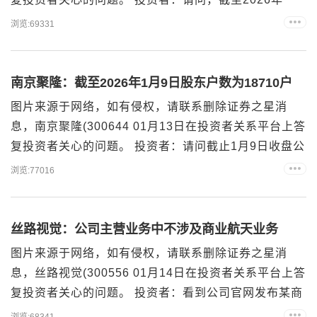
月 9日公司的股东总数是多少？谢谢恒辉安防董秘：尊
浏览:69331
敬的投资者，您好。截止2026年1月9日，公司股东总人
数12,778人。谢谢！图片来源于网络，如有侵权，请联
系删除 以上内容为证券之星据公开信息整理，由AI算法
南京聚隆：截至2026年1月9日股东户数为18710户
生成（网信算备310104...
图片来源于网络，如有侵权，请联系删除证券之星消
息，南京聚隆(300644 01月13日在投资者关系平台上答
复投资者关心的问题。 投资者：请问截止1月9日收盘公
司股东人数多少？谢谢南京聚隆董秘：您好！截至2026
浏览:77016
年1月9日，公司股东总户数为18710户。谢谢！投资
者：董秘，您好！请问公司截至1月10日的股东人数是
多少？南京聚隆董秘：您好！截至2026年1月9日，公司
丝路视觉：公司主营业务中不涉及商业航天业务
股东总户数为18710户。谢谢...
图片来源于网络，如有侵权，请联系删除证券之星消
息，丝路视觉(300556 01月14日在投资者关系平台上答
复投资者关心的问题。 投资者：看到公司官网发布某商
业航天发射系统可视化项目，能否介绍公司技术可在商
浏览:68341