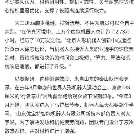
不少赛队认为，材料耐用性、整机可靠性、关节耐热性等核
心指标显著优化，支撑了长距离连续运行能力。
天工Ultra脚步稳健、摆臂流畅、不用领航员可以全自主
奔跑。“在仿真环境中，上万个虚拟机器人总计跑了2.73万
小时，经历了10万次迭代。”北京人形机器人创新中心运控
部负责人徐志远说，当机器人以接近人类职业选手的速度奔
跑时，留给感知和决策的时间窗口极短，“算力、算法和系
统响应速度，都进行了升级。”
以赛促研，这种倒逼效应，来自山东的泰山队体会更
深。在去年8月举办的世界人形机器人运动会上，身高138
厘米的“行者泰山”因断臂奔跑给观众留下深刻印象。“今年3
月开始，团队就进入了马拉松节奏，机器人每天都要跑个半
马。”山东优宝特智能机器人有限公司新技术部负责人刘大
宇说，为了解决发热和机械疲劳问题，团队专门设计了液冷
散热系统，并对材料进行了增强。