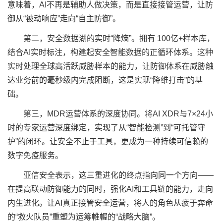
意味着，AI不再是辅助人做决策，而是直接接管运营，让防
御从“被动响应”走向“自主防御”。
第二，安全数据湖的实时“降熵”。拥有 100亿+样本库，
结合AI实时标注，构建起安全智能数据的正循环体系。这种
实时处理全球高活跃威胁样本的能力，让防御体系在威胁触
达业务前的毫秒级内完成阻断，这是实现“降维打击”的基
础。
第三，MDR运营体系的深度协同。将AI XDR与7×24小
时的专家运营深度绑定，实现了从“智能检测”到“可托管守
护”的闭环。让安全不止于工具，更成为一种持续可信赖的
数字免疫服务。
亚信安全表示，这三重进化的终点指向同一个方向——
在提高联动防御能力的同时，强化AI和工具链的能力，走向
内生进化。让AI真正接管安全运营，将人的角色从疲于奔命
的“救火队员”重塑为运筹帷幄的“战略大脑”。