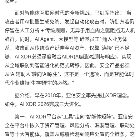
逻辑。
面对智能体互联网时代的全新挑战，马红军指出：“当
攻击者用AI批量生成免杀、发起自动化攻击时，防御方若仍
停留在人工分析 + 传统规则，无异于用血肉之躯阻挡无人机
蜂群。同时，AI Agent、大模型等‘硅基员工’ 涌入业务体
系，攻击面从传统资产延伸至AI资产，仅靠 ‘连接’ 已不足
够，AI XDR必须深度融合AIDR(AI威胁检测与响应)，实现
从全域联防到智能进化的范式转移。因此，安全产品必须
从‘AI辅助人’转向‘AI原生’，这不是一个选项，而是智能体时
代企业维持‘生存韧性’的必然。”
据介绍，早在2018年，亚信安全率先提出XDR理念。
如今，AI XDR 2026完成三大进化。
第一，AI XDR平台从“工具”走向“智能体矩阵”。亚信安
全在平台中嵌入了资产管理、风险分析、漏洞管理、联动处
置等十大智能体，覆盖从威胁检测到响应处置的全链条。这