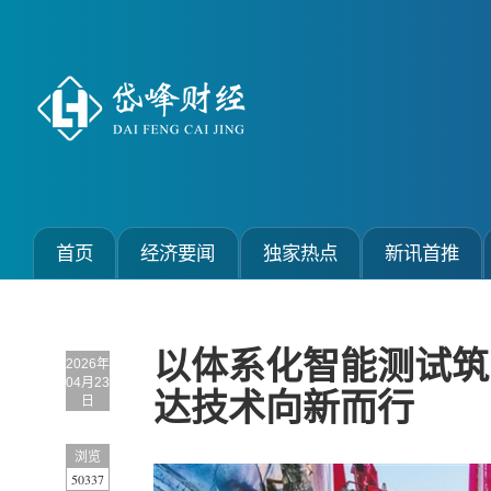
首页
经济要闻
独家热点
新讯首推
以体系化智能测试筑
2026年
04月23
达技术向新而行
日
浏览
50337