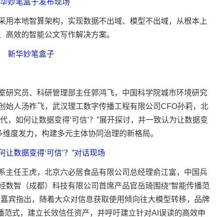
华妙笔盒子发布现场
用本地智算架构，实现数据不出域、模型不出域，从根本上
、高效的智能公文写作解决方案。
新华妙笔盒子
研究员、科研管理部主任郭鸿飞，中国科学院城市环境研究
创始人汤祚飞，武汉理工数字传播工程有限公司CFO孙莉，北
时代，如何让数据变得‘可信’？”展开探讨，并一致认为让数据变
环多维度发力，构建多元主体协同治理的新格局。
如何让数据变得‘可信’？”对话现场
主任王虎，北京六必居食品有限公司总经理俞江富，中国兵
经数智（成都）科技有限公司首席产品官岳琦围绕“智能传播范
。嘉宾指出，随着大众对信息获取使用倾向往大模型转移，品牌
传播范式，建立长效信任资产，并呼吁建立针对AI误读的高效申