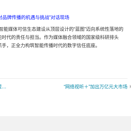
对品牌传播的机遇与挑战”对话现场
能媒体可信生态建设从顶层设计的“蓝图”迈向系统性落地的
智能时代的责任与担当。作为媒体融合领域的国家级科研排头
为抓手，正全力构筑智能传播时代的数字信任底座。
思特奇：关于提前赎回“思特转债”的第二次提示性公告
“网络视听＋”加出万亿元大市场