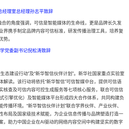
总经理室总经理孙志平致辞
融合的角度强调，可信是智能媒体的生命线，更是品牌长久发
业界携手制定品牌内容可信标准，研发传播治理工具，培养复
优势。
学党委副书记倪松涛致辞
态建设行动”及“新华智信伙伴计划”。新华社国家重点实验室
体解读。该行动将依托“新华智信”可信智媒中台，提供可信语
实核查及可信内容可控生成服务等七项核心服务，联合可信信
成式引擎优化）及智能媒体平台形成四大合作体系，共同构建负
能传播环境。“新华智信伙伴计划”联合学界伙伴、产业伙伴、
性布局及国家级技术赋能，为企业信息传播与品牌塑造打造一
案，助力中国企业在AI驱动的网络内容空间中构建坚实的数字