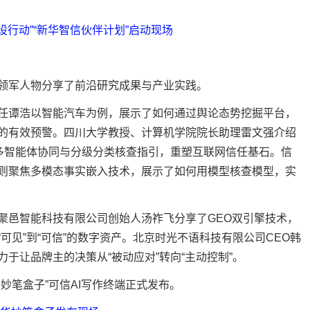
设行动”“新华智信伙伴计划”启动现场
军人物分享了前沿研究成果与产业实践。
谭浩以智能汽车为例，展示了如何通过舆论态势挖掘平台，
的有效预警。四川大学教授、计算机学院院长助理雷文强介绍
过多智能体协同与分级分类核查指引，重塑互联网信任基石。信
则聚焦多模态事实嵌入技术，展示了如何用模型核查模型，实
邑智能科技有限公司创始人汤祚飞分享了GEO双引擎技术，
可见”到“可信”的数字资产。北京时光不语科技有限公司CEO韩
于让品牌主的决策从“被动应对”转向“主动控制”。
笔盒子”可信AI写作终端正式发布。