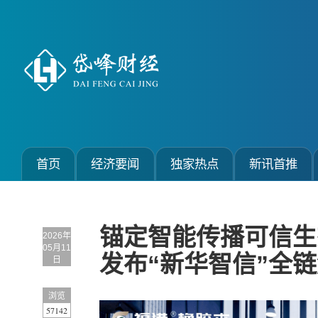
首页
经济要闻
独家热点
新讯首推
锚定智能传播可信生
2026年
05月11
发布“新华智信”全
日
浏览
57142