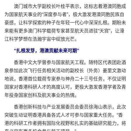
澳门城市大学副校长叶桂平表示，这标志着港澳同胞成
为国家航天事业的“深度参与者”，极大激发港澳同胞民族自
豪感，让科学探索的种子在年轻一代心中深深扎根。期盼未
来能有更多澳门科学载荷专家甚至航天员进驻“天宫”，让濠
江科学梦想在浩瀚宇宙中绽放光芒。
“扎根发芽，港澳贡献未来可期”
香港中文大学曾参与国家航天工程。随特区代表团赴酒
泉参加此次飞行任务相关活动的副校长（外务）姜里文激动
地说，香港首位载荷专家参与神舟二十三号任务，不仅证明
国家对香港科研人才的高度认可，更极大激发香港学者及青
年投身国家创科及航天事业的热情。
香港创新科技与产业发展委员会委员徐海山表示，此次
突破生动证明香港具备各式人才可参与国家重大任务。“香
港的科研工作者拥有国际化视野和扎实的基础研究能力，将