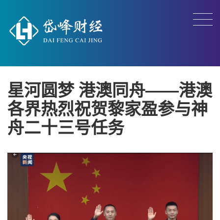
星河圆梦 港澳同舟——港澳
各界热烈祝贺黎家盈参与神
舟二十三号任务