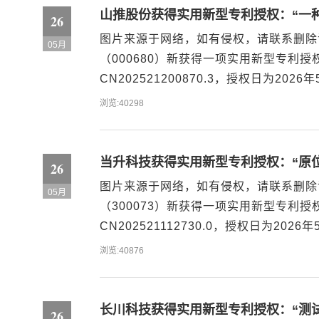
山推股份获得实用新型专利授权：“一
26
图片来源于网络，如有侵权，请联系删除
05月
（000680）新获得一项实用新型专利
CN202521200870.3，授权日为2
液压油缸，具体涉及工程机械技术领域，
浏览:40298
本体的外侧设置有与无杆腔和有杆...
当升科技获得实用新型专利授权：“原
26
图片来源于网络，如有侵权，请联系删除
05月
（300073）新获得一项实用新型专利
CN202521112730.0，授权日为2
位电池装置包括第一壳体、第二壳体和电
浏览:40876
电池主体设于第一壳体和第二壳体之间且封.
长川科技获得实用新型专利授权：“测
26