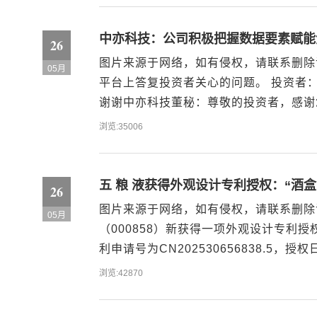
中亦科技：公司积极把握数据要素赋能
26
图片来源于网络，如有侵权，请联系删除证券
05月
平台上答复投资者关心的问题。 投资者
谢谢中亦科技董秘：尊敬的投资者，感谢
为加快建设数字化转型贡献力量。图片来
浏览:35006
公开信息整理，不构成投资建议。...
五 粮 液获得外观设计专利授权：“酒盒
26
图片来源于网络，如有侵权，请联系删除证
05月
（000858）新获得一项外观设计专利授
利申请号为CN202530656838.5，
称：酒盒（五粮液熊猫纪念系列陈酿251
浏览:42870
品的设计要点：...