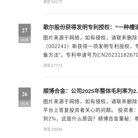
浏览:54175
酶、短链醇加入到反应器中，20～7...
歌尔股份获得发明专利授权：“一种槽
27
图片来源于网络，如有侵权，请联系删除
05月
（002241）新获得一项发明专利授权
备方法”，专利申请号为CN202311826
了一种槽道?半球式复合拓扑结构柔性传
浏览:57773
设计间隔排列的槽道拓扑与...
顺博合金：公司2025年整体毛利率为2.
26
图片来源于网络，如有侵权，请联系删除证券
05月
平台上答复投资者关心的问题。 投资者
到2%，这是什么原因？顺博合金董秘：尊敬
中铝合金锭（液）毛利率为1.99%、压延
浏览:33034
格波动、行业竞争...