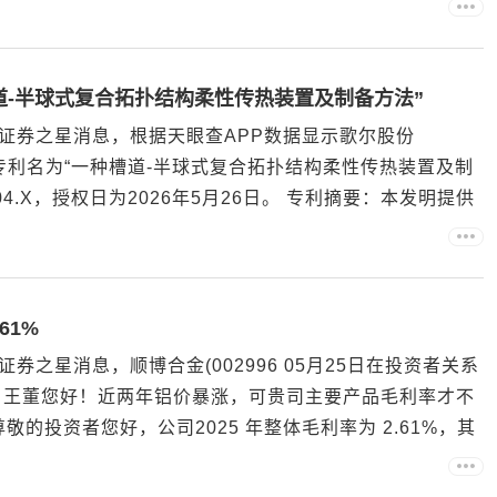
道-半球式复合拓扑结构柔性传热装置及制备方法”
证券之星消息，根据天眼查APP数据显示歌尔股份
，专利名为“一种槽道-半球式复合拓扑结构柔性传热装置及制
704.X，授权日为2026年5月26日。 专利摘要：本发明提供
热装置的制备方法，所述制备方法包括以下步骤：步骤1：
61%
之星消息，顺博合金(002996 05月25日在投资者关系
：王董您好！近两年铝价暴涨，可贵司主要产品毛利率才不
的投资者您好，公司2025 年整体毛利率为 2.61%，其
铝材毛利率为 6.66%。公司毛利率水平受到市场供需、价