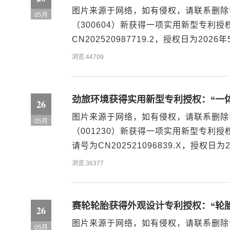
图片来源于网络，如有侵权，请联系删除
05月
（300604）新获得一项实用新型专利
CN202520987719.2，授权日为2
设备。该测试机用对接转移设备包括：支
浏览:44709
持机构，用以于测试机的相对两侧夹...
劲旅环境获得实用新型专利授权：“一
26
图片来源于网络，如有侵权，请联系删除
05月
（001230）新获得一项实用新型专利
请号为CN202521096839.X，授权
圾压缩箱的排风净化系统，包括用于与一
浏览:36377
管道，连接负压管道的负压设备...
赛轮轮胎获得外观设计专利授权：“轮胎
26
图片来源于网络，如有侵权，请联系删除
05月