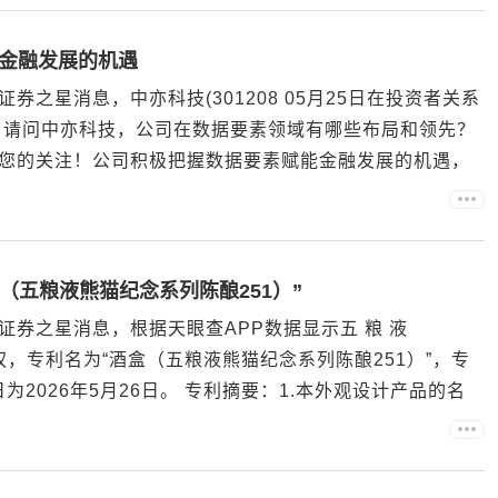
金融发展的机遇
之星消息，中亦科技(301208 05月25日在投资者关系
：请问中亦科技，公司在数据要素领域有哪些布局和领先？
您的关注！公司积极把握数据要素赋能金融发展的机遇，
源于网络，如有侵权，请联系删除 以上内容为证券之星据
（五粮液熊猫纪念系列陈酿251）”
券之星消息，根据天眼查APP数据显示五 粮 液
权，专利名为“酒盒（五粮液熊猫纪念系列陈酿251）”，专
授权日为2026年5月26日。 专利摘要：1.本外观设计产品的名
）。2.本外观设计产品的用途：用于酒盒。3.本外观设计产