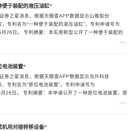
种便于装配的液压油缸”
证券之星消息，根据天眼查APP数据显示山推股份
授权，专利名为“一种便于装配的液压油缸”，专利申请号为
026年5月26日。 专利摘要：本实用新型公开了一种便于装配的
包括油缸本体，油缸本体内部具有无杆腔和有杆腔，油缸
位电池装置”
证券之星消息，根据天眼查APP数据显示当升科技
授权，专利名为“原位电池装置”，专利申请号为
026年5月26日。 专利摘要：本申请公开了一种原位电池装置，原
池主体，第一壳体设有窗口，第二壳体和第一壳体连接，
..
试机用对接转移设备”